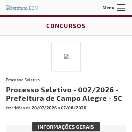
Menu
Acessar Área do Candidato:
CONCURSOS
ENTRAR
Processo Seletivo
Esqueci a minha senha
Processo Seletivo - 002/2026 -
Prefeitura de Campo Alegre - SC
INÍCIO
Inscrições de
20/07/2026
a
07/08/2026
QUEM SOMOS
CONTRATOS E LICITAÇÕES
INFORMAÇÕES GERAIS