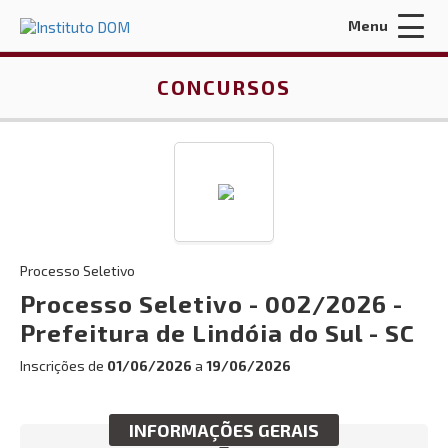
Menu
Acessar Área do Candidato:
CONCURSOS
ENTRAR
Processo Seletivo
Esqueci a minha senha
Processo Seletivo - 002/2026 -
Prefeitura de Lindóia do Sul - SC
INÍCIO
Inscrições de
01/06/2026
a
19/06/2026
QUEM SOMOS
CONTRATOS E LICITAÇÕES
INFORMAÇÕES GERAIS