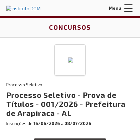
Menu
Acessar Área do Candidato:
CONCURSOS
ENTRAR
Processo Seletivo
Esqueci a minha senha
Processo Seletivo - Prova de
Títulos - 001/2026 - Prefeitura
INÍCIO
de Arapiraca - AL
QUEM SOMOS
Inscrições de
16/06/2026
a
08/07/2026
CONTRATOS E LICITAÇÕES